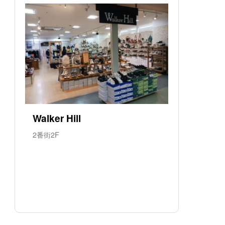
Walker Hill
2番街2F