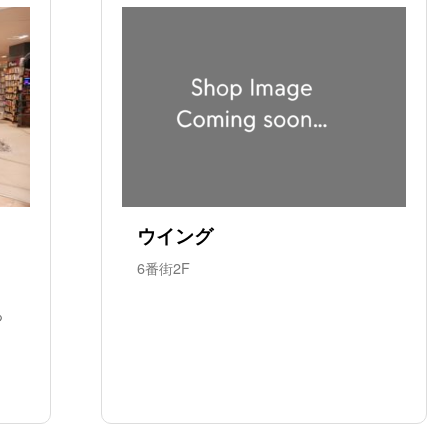
ウイング
6番街2F
っ