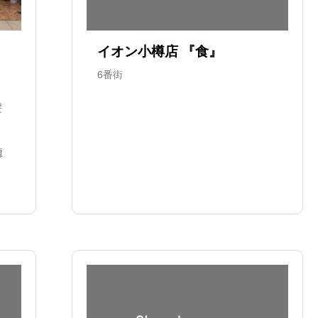
イオン小樽店 『食』
6番街
髪
癒