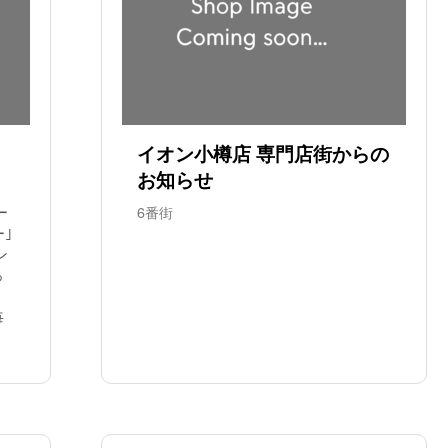
イオン小樽店 専門店街からの
お知らせ
ー
6番街
ー｣
ン
っ
毎