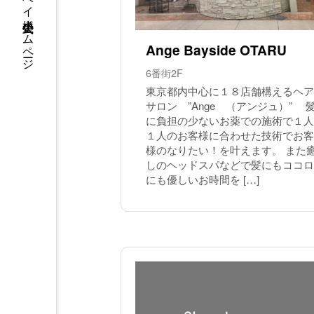
ウイングベイ小樽 公式ホームページ
Ange Bayside OTARU
6番街2F
東京都内中心に１８店舗構えるヘア
サロン ”Ange （アンジュ）” 
に負担の少ないお薬での施術で１人
１人のお客様に合わせた技術でお客
様のなりたい！を叶えます。 また
しのヘッドスパなどで髪にもココロ
にも優しいお時間を […]