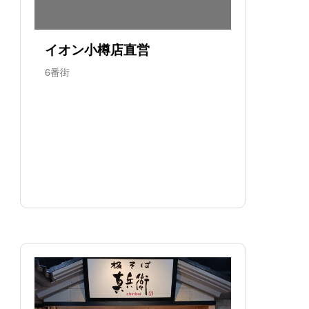
イオン小樽店直営
6番街