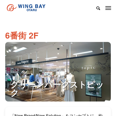
6番街 2F
グリーンパークストピッ
ク
「New Brand/New Solution」をコンセプトに、約