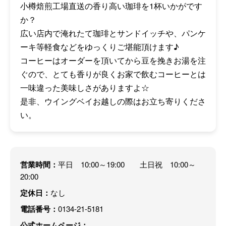
小樽焙煎工場直送の香り高い珈琲を1杯いかがです
か？
広い店内で淹れたて珈琲とサンドイッチや、パンケ
ーキ等軽食などをゆっくりご堪能頂けます♪
コーヒーはオーダーを頂いてから豆を挽きお湯を注
ぐので、とても香りが良くお家で飲むコーヒーとは
一味違った美味しさがありますよ☆
是非、ウイングベイお越しの際はお立ち寄りくださ
い。
営業時間：
平日 10:00～19:00 土日祝 10:00～
20:00
定休日：
なし
電話番号：
0134-21-5181
公式ホームページ：