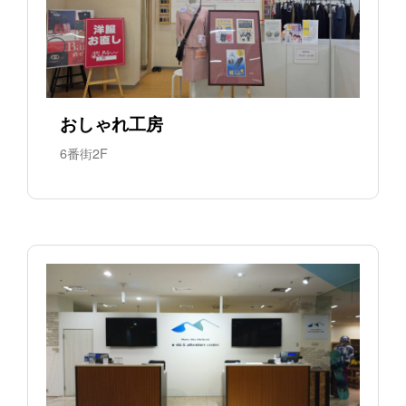
おしゃれ工房
6番街2F