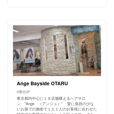
Ange Bayside OTARU
6番街2F
東京都内中心に１８店舗構えるヘアサロ
ン ”Ange （アンジュ）” 髪に負担の少な
いお薬での施術で１人１人のお客様に合わせた