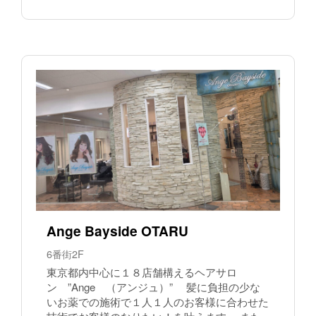
Ange Bayside OTARU
6番街2F
東京都内中心に１８店舗構えるヘアサロ
ン ”Ange （アンジュ）” 髪に負担の少な
いお薬での施術で１人１人のお客様に合わせた