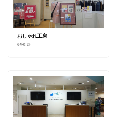
おしゃれ工房
6番街2F