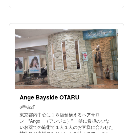
Ange Bayside OTARU
6番街2F
東京都内中心に１８店舗構えるヘアサロ
ン ”Ange （アンジュ）” 髪に負担の少な
いお薬での施術で１人１人のお客様に合わせた