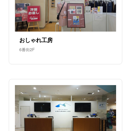
おしゃれ工房
6番街2F