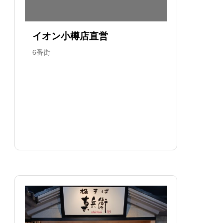
イオン小樽店直営
6番街