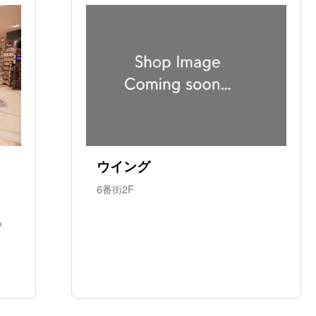
ウイング
6番街2F
っ