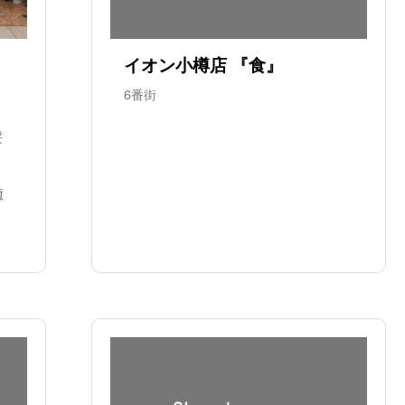
イオン小樽店 『食』
6番街
髪
癒