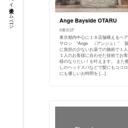
ウイングベイ小樽 公式ホームページ
Ange Bayside OTARU
6番街2F
東京都内中心に１８店舗構えるヘア
サロン ”Ange （アンジュ）” 
に負担の少ないお薬での施術で１人
１人のお客様に合わせた技術でお客
様のなりたい！を叶えます。 また
しのヘッドスパなどで髪にもココロ
にも優しいお時間を […]