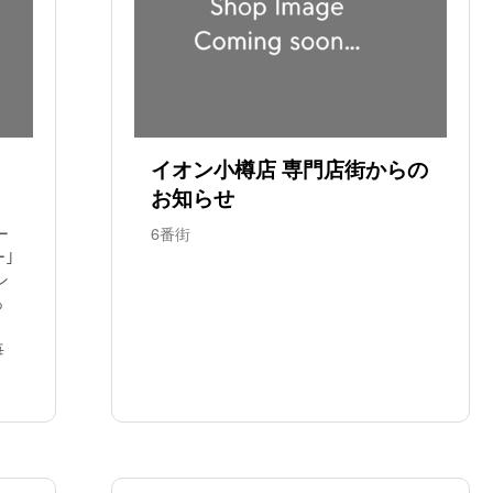
イオン小樽店 専門店街からの
お知らせ
ー
6番街
ー｣
ン
っ
毎