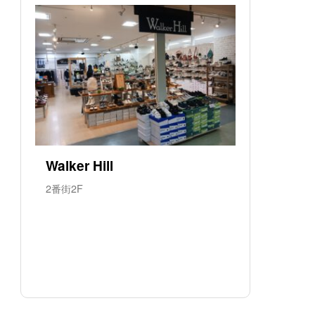
Walker Hill
2番街2F