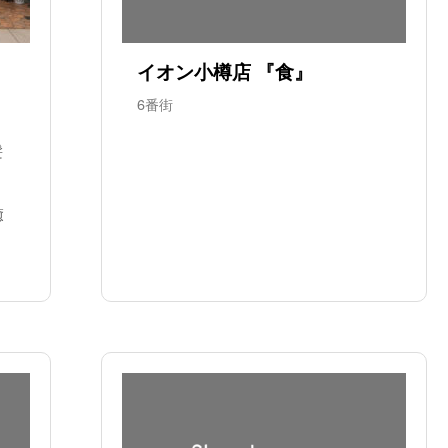
イオン小樽店 『食』
6番街
髪
癒