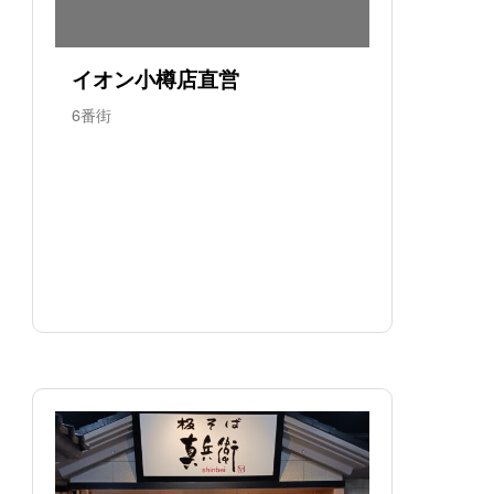
イオン小樽店直営
6番街