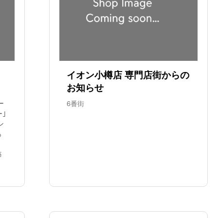
イオン小樽店 専門店街からの
お知らせ
ー
6番街
ー｣
ン
っ
毎