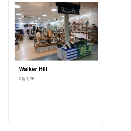
Walker Hill
2番街2F