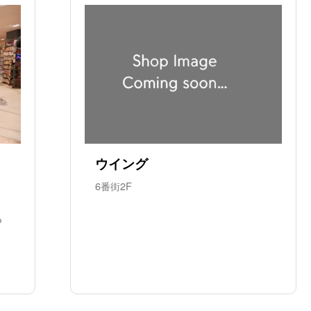
ウイング
6番街2F
っ