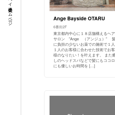
ウイングベイ小樽 公式ホームページ
Ange Bayside OTARU
6番街2F
東京都内中心に１８店舗構えるヘア
サロン ”Ange （アンジュ）” 
に負担の少ないお薬での施術で１人
１人のお客様に合わせた技術でお客
様のなりたい！を叶えます。 また
しのヘッドスパなどで髪にもココロ
にも優しいお時間を […]