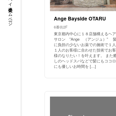
ウイングベイ小樽 公式ホームページ
Ange Bayside OTARU
6番街2F
東京都内中心に１８店舗構えるヘア
サロン ”Ange （アンジュ）” 
に負担の少ないお薬での施術で１人
１人のお客様に合わせた技術でお客
様のなりたい！を叶えます。 また
しのヘッドスパなどで髪にもココロ
にも優しいお時間を […]