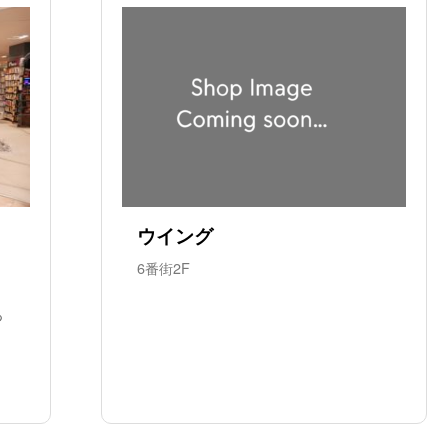
ウイング
6番街2F
っ