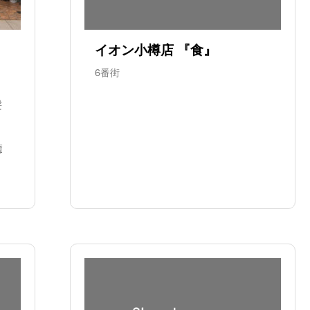
イオン小樽店 『食』
6番街
髪
癒