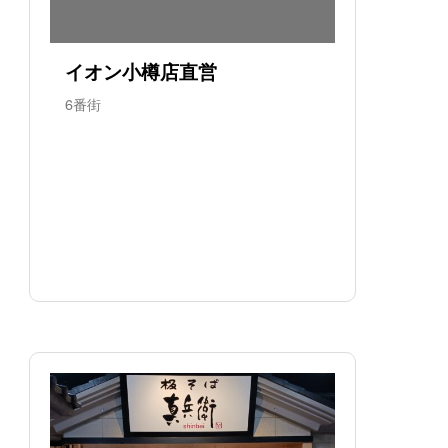
イオン小樽店直営
6番街