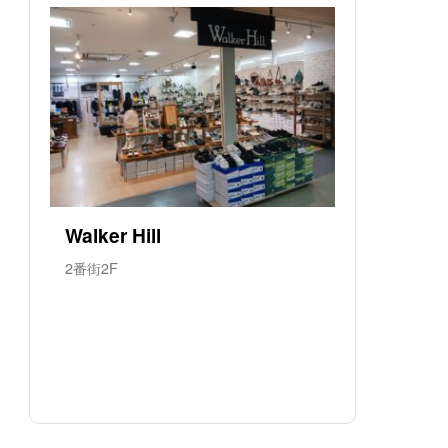
Walker Hill
2番街2F