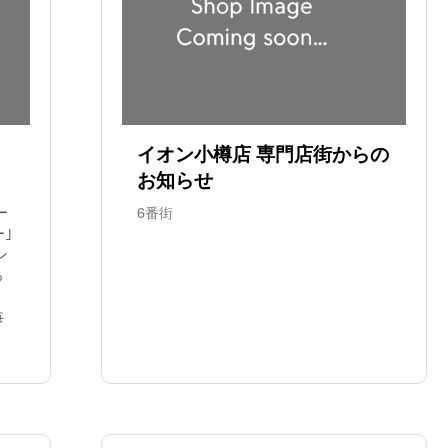
イオン小樽店 専門店街からの
お知らせ
ー
6番街
ー｣
ン
っ
毎