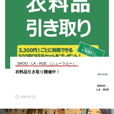
セレモニーアイテム入荷しました!
2026.01.23
【本日スタート!】エコロモキャンペーン
2025.11.07
【明日から！】エコロモキャンペーン開
2025.11.06
開催中!
【10/13日まで!】アプリ会員様限定10%
2025.10.10
催のお知らせ♪
SHOO・LA・RUE （シューラルー）
衣料品引き取り開催中！
【当日ダウンロードok】アプリ会員様限
2025.09.20
オフクーポンキャンペーン！【当日登録
SHOO・
LA・RUE
定！新作パンツ10%オフ👖
もok!】
2026.05.22