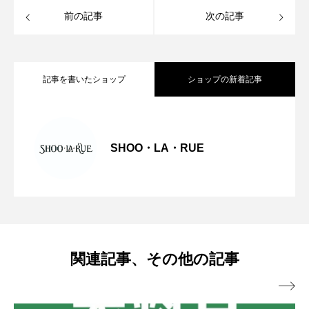
前の記事
次の記事
記事を書いたショップ
ショップの新着記事
大人気商品『軽凛(かろりん)』シリーズの
2026.05.27
SHOO・LA・RUE
衣料品引き取り開催中！
2026.05.22
ご紹介♪
エコロモキャンペーン開催のお知らせ♪
2026.05.17
関連記事、その他の記事
おすすめ商品のご紹介♪
2026.03.17
