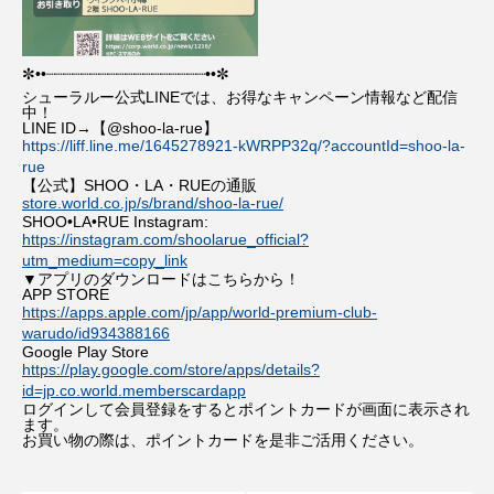
✼••┈┈┈┈┈┈┈┈┈┈┈┈┈┈┈┈┈┈••✼
シューラルー公式LINEでは、お得なキャンペーン情報など配信
中！
LINE ID→【@shoo-la-rue】
https://liff.line.me/1645278921-kWRPP32q/?accountId=shoo-la-
rue
【公式】SHOO・LA・RUEの通販
store.world.co.jp/s/brand/shoo-la-rue/
SHOO•LA•RUE Instagram:
https://instagram.com/shoolarue_official?
utm_medium=copy_link
▼アプリのダウンロードはこちらから！
APP STORE
https://apps.apple.com/jp/app/world-premium-club-
warudo/id934388166
Google Play Store
https://play.google.com/store/apps/details?
id=jp.co.world.memberscardapp
ログインして会員登録をするとポイントカードが画面に表示され
ます。
お買い物の際は、ポイントカードを是非ご活用ください。