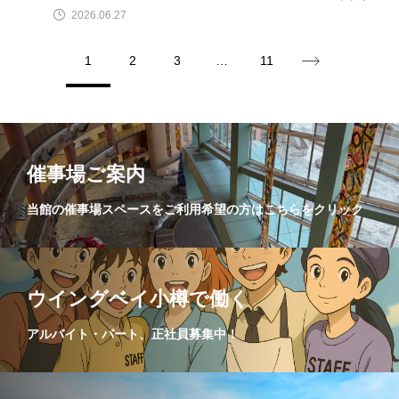
2026.06.27
1
2
3
…
11
催事場ご案内
当館の催事場スペースをご利用希望の方はこちらをクリック
ウイングベイ小樽で働く
アルバイト・パート、正社員募集中！