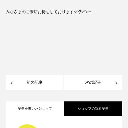
みなさまのご来店お待ちしております✧⁠◝⁠(⁠⁰⁠▿⁠⁰⁠)⁠◜⁠✧
前の記事
次の記事
記事を書いたショップ
ショップの新着記事
GWフェア開催
2026.04.27