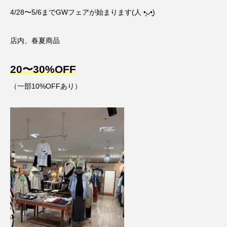
4/28〜5/6までGWフェアが始まります(⁠人⁠ ⁠•͈⁠ᴗ⁠•͈⁠)
店内、春夏商品
20〜30%OFF
（一部10%OFFあり）