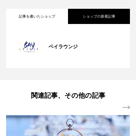
記事を書いたショップ
ショップの新着記事
【期間限定】推し色アフタヌーンティー
2026.06.29
ベイラウンジ
【夏限定】アフタヌーンティー「サマー
2026.06.03
【春限定】アフタヌーンティー「ストロ
2026.03.11
クルーズ」
関連記事、その他の記事
【期間限定】アフタヌーンティ「クリス
2025.12.19
ベリークルーズ」

アフタヌーンティ「ウインタークルー
2025.12.10
マスクルーズ」