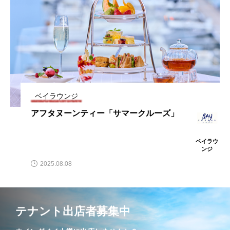
アフタヌーンティ「オータムクルーズ～
2025.10.14
ズ」
アフタヌーンティー「サマークルーズ」
2025.08.08
実りの秋～」
ベイラウンジ
ベ
アフタヌーンティー「サマークルーズ」
アフ
ズ」
ベイラウ
ンジ
2025.08.08
20
テナント出店者募集中