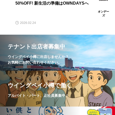
ート!みんなで買うともっとお得に。 2本
50%OFF! 新生活の準備はOWNDAYSへ
オンデー
ズ
この春おすすめのオプションレンズ
2026.03.26
アイテムとしてはもちろん、紫外線対策
同時購入で2本目“半額”!!
2026.02.24
にも。
テナント出店者募集中
ウイングベイ小樽に出店しませんか？
お気軽にお問い合わせください。
ウイングベイ小樽で働く
アルバイト・パート、正社員募集中！