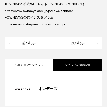
■OWNDAYS公式WEBサイト(OWNDAYS CONNECT)
https://www.owndays.com/jp/ja/news/connect
■OWNDAYS公式インスタグラム
https://www.instagram.com/owndays_jp/
前の記事
次の記事
記事を書いたショップ
ショップの新着記事
『OWNDAYS×OCEANS』日常を彩る、シ
2026.08.06
オンデーズ
【OWNDAYS】感謝を込めて
2026.08.06
ーンレスなアイウェアコレクション