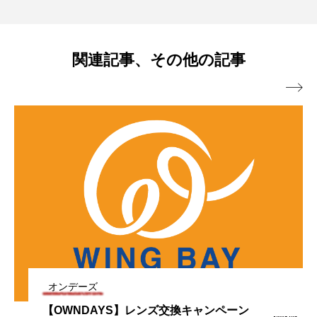
【OWNDAYS】「みんなメガネ割」スタ
2026.08.06
「OWNDAYS THANK YOU FESTA」スタ
関連記事、その他の記事
【OWNDAYS】最大50%OFF!「オンデー
2026.07.10
ート!みんなで買うともっとお得に。
ート!第1弾はUV&ブ ルーライトカットレ

【OWNDAYS】最大50%OFF! 「夏の大感
2026.06.11
ズサマーSALE」開催
ンズが10%OFF
『OWNDAYS×FREAK’S STORE』紫外線
2026.05.21
謝SALE」スタート!
【OWNDAYS】レンズ交換キャンペーン
2026.05.14
が気になる季節に、調光・偏光機能で快
【OWNDAYS】「みんなメガネ割」スタ
2026.04.16
50%OFF 実施中
適なお出かけを。
オンデーズ
【OWNDAYS】レンズ交換キャンペーン
カラーレンズ新色7色登場! ファッション
2026.04.08