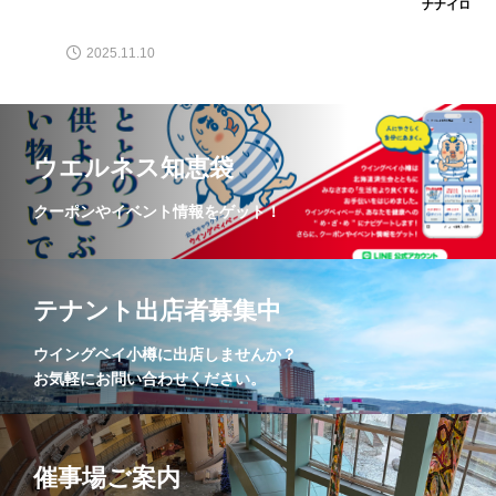
ナナイロ
本日から５月です！
2026.05.01
2025.11.10
ウエルネス知恵袋
クーポンやイベント情報をゲット！
テナント出店者募集中
ウイングベイ小樽に出店しませんか？
お気軽にお問い合わせください。
催事場ご案内