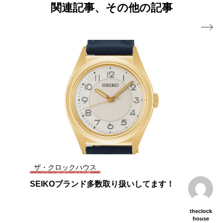
関連記事、その他の記事
SEIKO ASTRON 大人気カラーモデル入荷
2026.06.03

ザ・クロックハウスオリジナル限定モデ
2026.05.04
中！！
ル登場！！
ザ・クロックハウス
SEIKOブランド多数取り扱いしてます！
theclock
house