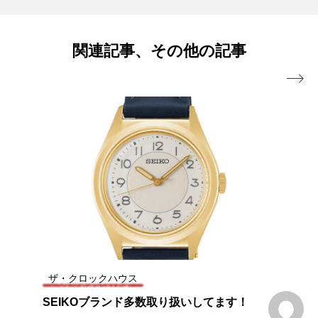
SEIKOブランド多数取り扱いしてます！
2026.06.16
関連記事、その他の記事
SEIKO ASTRON 大人気カラーモデル入荷
2026.06.03

ザ・クロックハウスオリジナル限定モデ
2026.05.04
中！！
ル登場！！
ザ・クロックハウス
SEIKOブランド多数取り扱いしてます！