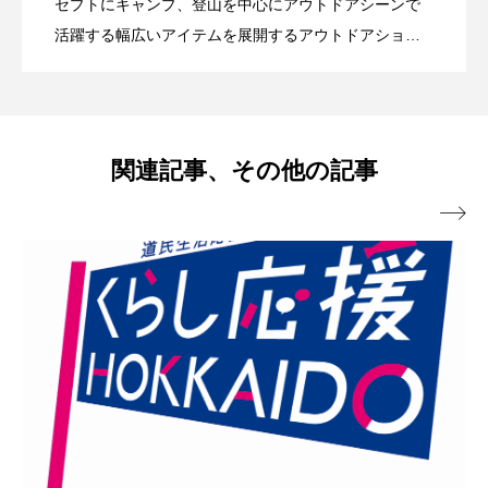
ABLE CARRY（エイブルキャリー）
2026.07.26
せて選べる！ 熊よけ・熊撃退スプレー
セプトにキャンプ、登山を中心にアウトドアシーンで
活躍する幅広いアイテムを展開するアウトドアショッ
プです
雨の日も、晴れの日も。毎日に寄り添う
2026.07.24
熊スプレー在庫状況のお知らせ
2026.07.19
レインブランド「HUS.」
関連記事、その他の記事

【期間限定】2BUY10%OFF SALE
2026.07.17
Vポイント5倍【7/1～7/31】
2026.07.01
道民生活応援ポイントがご利用いただけ
2026.06.27
【finetrack】ドライレイヤー・ノベルテ
2026.05.18
ます