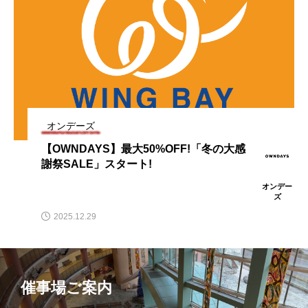
『OWNDAYS×FREAK’S STORE』紫外線
2026.05.21
謝SALE」スタート!
【OWNDAYS】レンズ交換キャンペーン
2026.05.14
が気になる季節に、調光・偏光機能で快
【OWNDAYS】「みんなメガネ割」スタ
2026.04.16
50%OFF 実施中
適なお出かけを。
オンデーズ
【OWNDAYS】最大50%OFF!「冬の大感
カラーレンズ新色7色登場! ファッション
2026.04.08
ート!みんなで買うともっとお得に。 2本
謝祭SALE」スタート!
オンデー
ズ
この春おすすめのオプションレンズ
2026.03.26
アイテムとしてはもちろん、紫外線対策
同時購入で2本目“半額”!!
2025.12.29
にも。
催事場ご案内