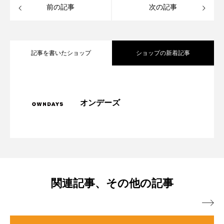
前の記事
次の記事
記事を書いたショップ
ショップの新着記事
『OWNDAYS×OCEANS』日常を彩る、シ
2026.08.06
オンデーズ
【OWNDAYS】感謝を込めて
2026.08.06
ーンレスなアイウェアコレクション
【OWNDAYS】「みんなメガネ割」スタ
2026.08.06
「OWNDAYS THANK YOU FESTA」スタ
関連記事、その他の記事
【OWNDAYS】最大50%OFF!「オンデー
2026.07.10
ート!みんなで買うともっとお得に。
ート!第1弾はUV&ブ ルーライトカットレ
