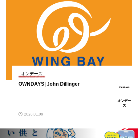
【OWNDAYS】最大50%OFF! 「夏の大感
2026.06.11
ズサマーSALE」開催
ンズが10%OFF
『OWNDAYS×FREAK’S STORE』紫外線
2026.05.21
謝SALE」スタート!
【OWNDAYS】レンズ交換キャンペーン
2026.05.14
が気になる季節に、調光・偏光機能で快
【OWNDAYS】「みんなメガネ割」スタ
2026.04.16
50%OFF 実施中
適なお出かけを。
オンデーズ
OWNDAYS| John Dillinger
カラーレンズ新色7色登場! ファッション
2026.04.08
ート!みんなで買うともっとお得に。 2本
オンデー
ズ
この春おすすめのオプションレンズ
2026.03.26
アイテムとしてはもちろん、紫外線対策
同時購入で2本目“半額”!!
2026.01.09
にも。