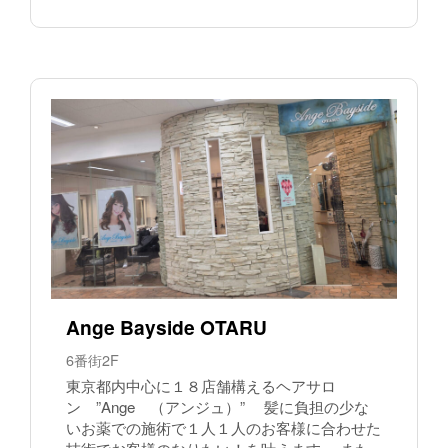
Ange Bayside OTARU
6番街2F
東京都内中心に１８店舗構えるヘアサロ
ン ”Ange （アンジュ）” 髪に負担の少な
いお薬での施術で１人１人のお客様に合わせた