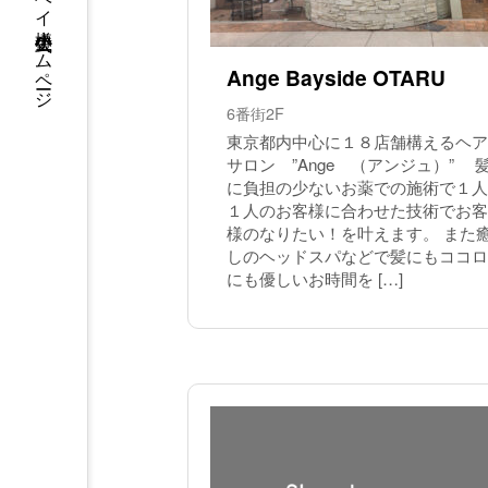
ウイングベイ小樽 公式ホームページ
Ange Bayside OTARU
6番街2F
東京都内中心に１８店舗構えるヘア
サロン ”Ange （アンジュ）” 
に負担の少ないお薬での施術で１人
１人のお客様に合わせた技術でお客
様のなりたい！を叶えます。 また
しのヘッドスパなどで髪にもココロ
にも優しいお時間を […]