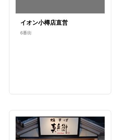
イオン小樽店直営
6番街