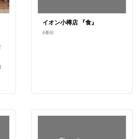
イオン小樽店 『食』
6番街
髪
癒