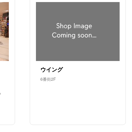
ウイング
6番街2F
っ