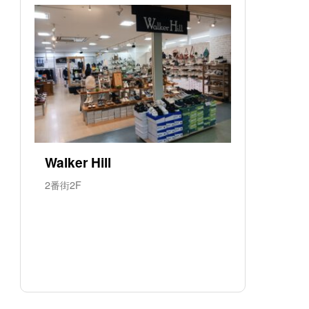
Walker Hill
2番街2F