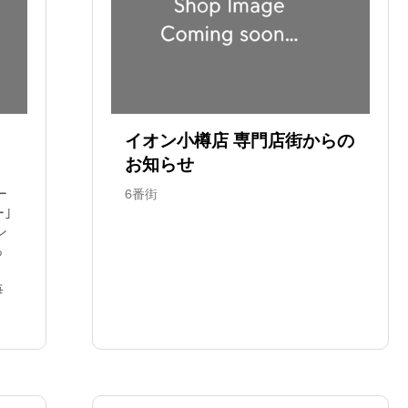
イオン小樽店 専門店街からの
お知らせ
ー
6番街
ー｣
ン
っ
毎