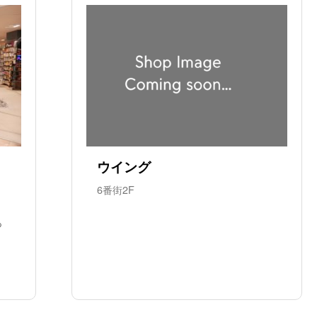
ウイング
6番街2F
っ