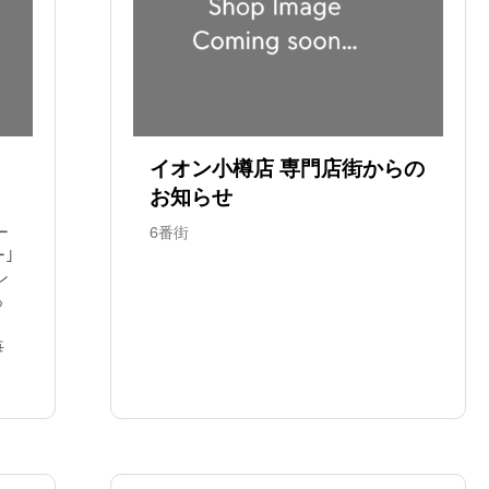
イオン小樽店 専門店街からの
お知らせ
ー
6番街
ー｣
ン
っ
毎