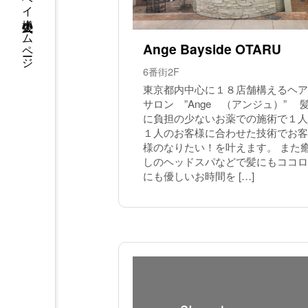
ウイングベイ小樽 公式ホームページ
Ange Bayside OTARU
6番街2F
東京都内中心に１８店舗構えるヘア
サロン ”Ange （アンジュ）” 
に負担の少ないお薬での施術で１人
１人のお客様に合わせた技術でお客
様のなりたい！を叶えます。 また
しのヘッドスパなどで髪にもココロ
にも優しいお時間を […]