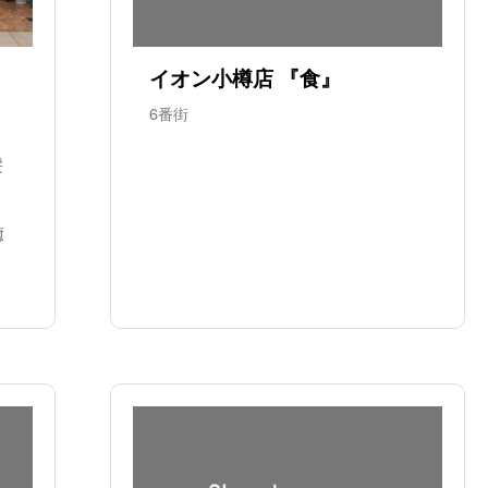
イオン小樽店 『食』
6番街
髪
癒