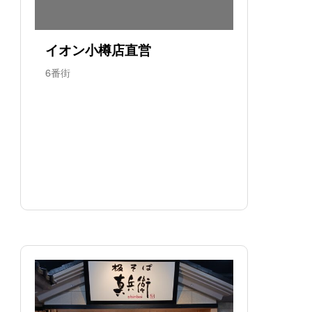
イオン小樽店直営
6番街