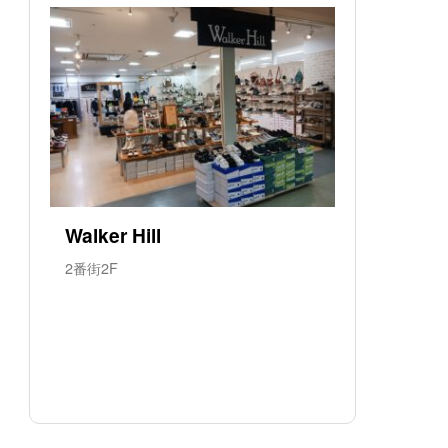
Walker Hill
2番街2F