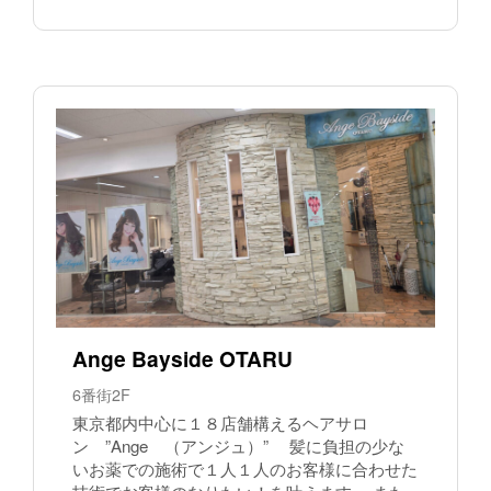
Ange Bayside OTARU
6番街2F
東京都内中心に１８店舗構えるヘアサロ
ン ”Ange （アンジュ）” 髪に負担の少な
いお薬での施術で１人１人のお客様に合わせた