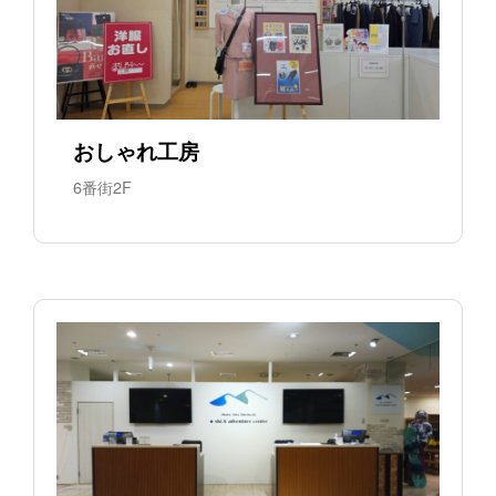
おしゃれ工房
6番街2F