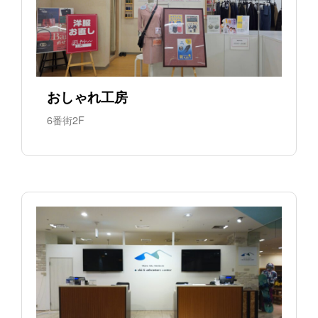
おしゃれ工房
6番街2F