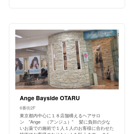
Ange Bayside OTARU
6番街2F
東京都内中心に１８店舗構えるヘアサロ
ン ”Ange （アンジュ）” 髪に負担の少な
いお薬での施術で１人１人のお客様に合わせた